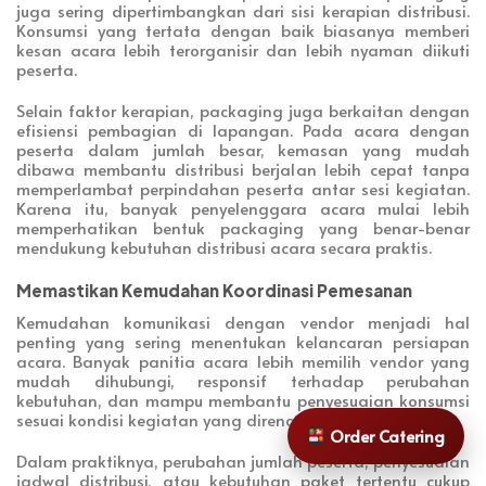
juga sering dipertimbangkan dari sisi kerapian distribusi.
Konsumsi yang tertata dengan baik biasanya memberi
kesan acara lebih terorganisir dan lebih nyaman diikuti
peserta.
Selain faktor kerapian, packaging juga berkaitan dengan
efisiensi pembagian di lapangan. Pada acara dengan
peserta dalam jumlah besar, kemasan yang mudah
dibawa membantu distribusi berjalan lebih cepat tanpa
memperlambat perpindahan peserta antar sesi kegiatan.
Karena itu, banyak penyelenggara acara mulai lebih
memperhatikan bentuk packaging yang benar-benar
mendukung kebutuhan distribusi acara secara praktis.
Memastikan Kemudahan Koordinasi Pemesanan
Kemudahan komunikasi dengan vendor menjadi hal
penting yang sering menentukan kelancaran persiapan
acara. Banyak panitia acara lebih memilih vendor yang
mudah dihubungi, responsif terhadap perubahan
kebutuhan, dan mampu membantu penyesuaian konsumsi
sesuai kondisi kegiatan yang direncanakan.
Order Catering
Dalam praktiknya, perubahan jumlah peserta, penyesuaian
jadwal distribusi, atau kebutuhan paket tertentu cukup