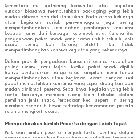
Sementara itu, gathering komunitas atau kegiatan
outdoor biasanya membutuhkan packaging yang lebih
mudah dibawa dan didistribusikan. Pada acara keluarga
atau kegiatan sosial, penyelenggara juga sering
mempertimbangkan kemudahan pembagian konsumsi
kepada tamu dari berbagai kelompok usia. Karena itu,
penggunaan paket snack yang sama untuk seluruh jenis
acara sering kali kurang efektif jika tidak
mempertimbangkan konteks kegiatan yang sebenarnya.
Dalam praktik pengadaan konsumsi acara, kesalahan
paling umum justru terjadi ketika paket snack dipilih
hanya berdasarkan harga atau tampilan menu tanpa
mempertimbangkan ritme kegiatan. Acara dengan sesi
padat membutuhkan konsumsi yang cepat dibagikan dan
mudah dinikmati peserta. Sebaliknya, kegiatan yang lebih
santai biasanya memberi ruang lebih fleksibel dalam
pemilihan jenis snack. Perbedaan kecil seperti ini sering
memberi pengaruh besar terhadap kenyamanan peserta
selama mengikuti acara.
Memperkirakan Jumlah Peserta dengan Lebih Tepat
Perkiraan jumlah peserta menjadi faktor penting dalam
pemesanan snack box Bogor karena berkaitan langsung