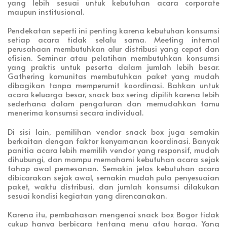
yang lebih sesuai untuk kebutuhan acara corporate
maupun institusional.
Pendekatan seperti ini penting karena kebutuhan konsumsi
setiap acara tidak selalu sama. Meeting internal
perusahaan membutuhkan alur distribusi yang cepat dan
efisien. Seminar atau pelatihan membutuhkan konsumsi
yang praktis untuk peserta dalam jumlah lebih besar.
Gathering komunitas membutuhkan paket yang mudah
dibagikan tanpa memperumit koordinasi. Bahkan untuk
acara keluarga besar, snack box sering dipilih karena lebih
sederhana dalam pengaturan dan memudahkan tamu
menerima konsumsi secara individual.
Di sisi lain, pemilihan vendor snack box juga semakin
berkaitan dengan faktor kenyamanan koordinasi. Banyak
panitia acara lebih memilih vendor yang responsif, mudah
dihubungi, dan mampu memahami kebutuhan acara sejak
tahap awal pemesanan. Semakin jelas kebutuhan acara
dibicarakan sejak awal, semakin mudah pula penyesuaian
paket, waktu distribusi, dan jumlah konsumsi dilakukan
sesuai kondisi kegiatan yang direncanakan.
Karena itu, pembahasan mengenai snack box Bogor tidak
cukup hanya berbicara tentang menu atau harga. Yang