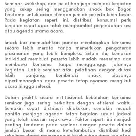
Seminar, workshop, dan pelatihan juga menjadi kegiatan
yang cukup sering menggunakan snack box Bogor,
terutama untuk acara dengan jumlah peserta lebih besar.
Pada kegiatan seperti ini, distribusi konsumsi perlu
berjalan cepat agar tidak menghambat perpindahan sesi
atau agenda utama acara.
Snack box memudahkan panitia membagikan konsumsi
secara lebih merata tanpa memerlukan pengaturan
prasmanan yang lebih kompleks. Selain itu, kemasan
individual membuat peserta lebih mudah menerima dan
membawa konsumsi tanpa mengganggu jalannya
kegiatan. Untuk seminar atau pelatihan dengan durasi
lebih panjang, kombinasi snack biasanya
dipertimbangkan agar peserta tetap nyaman mengikuti
acara hingga selesai.
Dalam praktik acara institusional, kebutuhan konsumsi
seminar juga sering berkaitan dengan efisiensi waktu.
Semakin cepat distribusi dilakukan, semakin mudah
panitia menjaga agenda tetap berjalan sesuai jadwal
yang telah disusun sejak awal. Faktor seperti ini menjadi
penting terutama pada seminar dengan peserta dalam
jumlah besar, di mana keterlambatan distribusi kecil
sekalipun dapat memengaruhi keseluruhan ritme kegiatan.