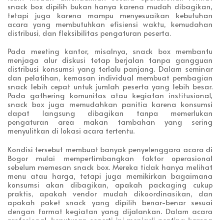
snack box dipilih bukan hanya karena mudah dibagikan,
tetapi juga karena mampu menyesuaikan kebutuhan
acara yang membutuhkan efisiensi waktu, kemudahan
distribusi, dan fleksibilitas pengaturan peserta.
Pada meeting kantor, misalnya, snack box membantu
menjaga alur diskusi tetap berjalan tanpa gangguan
distribusi konsumsi yang terlalu panjang. Dalam seminar
dan pelatihan, kemasan individual membuat pembagian
snack lebih cepat untuk jumlah peserta yang lebih besar.
Pada gathering komunitas atau kegiatan institusional,
snack box juga memudahkan panitia karena konsumsi
dapat langsung dibagikan tanpa memerlukan
pengaturan area makan tambahan yang sering
menyulitkan di lokasi acara tertentu.
Kondisi tersebut membuat banyak penyelenggara acara di
Bogor mulai mempertimbangkan faktor operasional
sebelum memesan snack box. Mereka tidak hanya melihat
menu atau harga, tetapi juga memikirkan bagaimana
konsumsi akan dibagikan, apakah packaging cukup
praktis, apakah vendor mudah dikoordinasikan, dan
apakah paket snack yang dipilih benar-benar sesuai
dengan format kegiatan yang dijalankan. Dalam acara
profesional, keputusan seperti ini menjadi penting karena