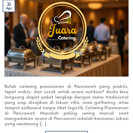
21
Apr
Butuh catering prasmanan di Pancawati yang praktis,
tepat waktu, dan cocok untuk acara outdoor? Anda bisa
langsung dapat paket lengkap dengan menu tradisional
yang siap disajikan di lokasi villa, area gathering, atau
tempat outbound tanpa ribet logistik. Catering Prasmanan
di Pancawati Masalah paling sering muncul saat
mengadakan acara di Pancawati adalah konsumsi. Lokasi
yang cenderung […]