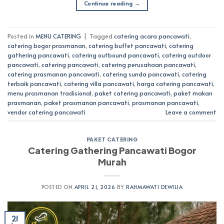
Continue reading
→
Posted in
MENU CATERING
|
Tagged
catering acara pancawati
,
catering bogor prasmanan
,
catering buffet pancawati
,
catering
gathering pancawati
,
catering outbound pancawati
,
catering outdoor
pancawati
,
catering pancawati
,
catering perusahaan pancawati
,
catering prasmanan pancawati
,
catering sunda pancawati
,
catering
terbaik pancawati
,
catering villa pancawati
,
harga catering pancawati
,
menu prasmanan tradisional
,
paket catering pancawati
,
paket makan
prasmanan
,
paket prasmanan pancawati
,
prasmanan pancawati
,
vendor catering pancawati
Leave a comment
PAKET CATERING
Catering Gathering Pancawati Bogor
Murah
POSTED ON
APRIL 21, 2026
BY
RAHMAWATI DEWILIA
21