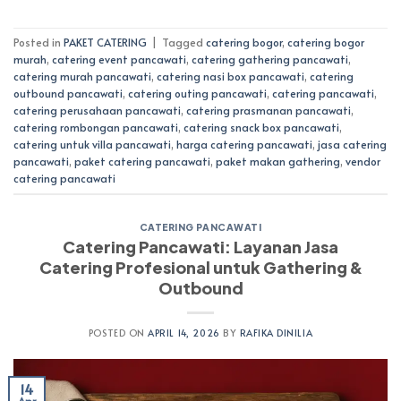
Posted in
PAKET CATERING
|
Tagged
catering bogor
,
catering bogor
murah
,
catering event pancawati
,
catering gathering pancawati
,
catering murah pancawati
,
catering nasi box pancawati
,
catering
outbound pancawati
,
catering outing pancawati
,
catering pancawati
,
catering perusahaan pancawati
,
catering prasmanan pancawati
,
catering rombongan pancawati
,
catering snack box pancawati
,
catering untuk villa pancawati
,
harga catering pancawati
,
jasa catering
pancawati
,
paket catering pancawati
,
paket makan gathering
,
vendor
catering pancawati
CATERING PANCAWATI
Catering Pancawati: Layanan Jasa
Catering Profesional untuk Gathering &
Outbound
POSTED ON
APRIL 14, 2026
BY
RAFIKA DINILIA
14