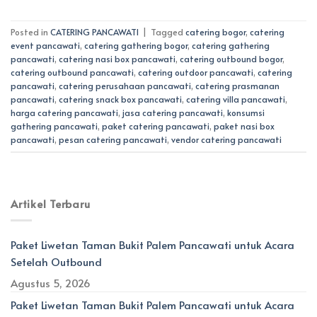
Posted in
CATERING PANCAWATI
|
Tagged
catering bogor
,
catering
event pancawati
,
catering gathering bogor
,
catering gathering
pancawati
,
catering nasi box pancawati
,
catering outbound bogor
,
catering outbound pancawati
,
catering outdoor pancawati
,
catering
pancawati
,
catering perusahaan pancawati
,
catering prasmanan
pancawati
,
catering snack box pancawati
,
catering villa pancawati
,
harga catering pancawati
,
jasa catering pancawati
,
konsumsi
gathering pancawati
,
paket catering pancawati
,
paket nasi box
pancawati
,
pesan catering pancawati
,
vendor catering pancawati
Artikel Terbaru
Paket Liwetan Taman Bukit Palem Pancawati untuk Acara
Setelah Outbound
Agustus 5, 2026
Paket Liwetan Taman Bukit Palem Pancawati untuk Acara