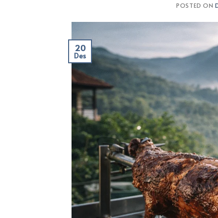
POSTED ON
20
Des