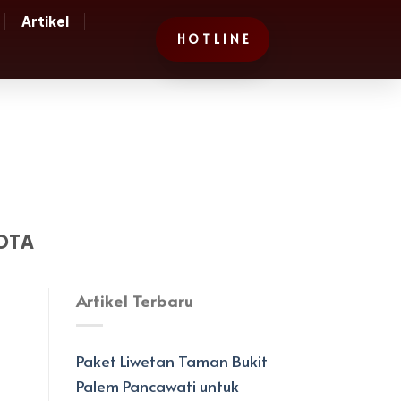
Artikel
H O T L I N E
OTA
Artikel Terbaru
Paket Liwetan Taman Bukit
Palem Pancawati untuk