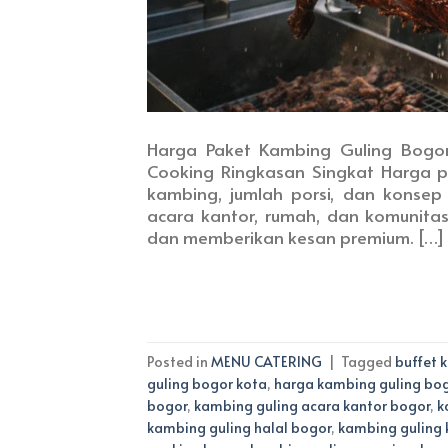
Harga Paket Kambing Guling Bogor 
Cooking Ringkasan Singkat Harga p
kambing, jumlah porsi, dan konsep 
acara kantor, rumah, dan komunita
dan memberikan kesan premium. […]
Posted in
MENU CATERING
|
Tagged
buffet 
guling bogor kota
,
harga kambing guling bo
bogor
,
kambing guling acara kantor bogor
,
k
kambing guling halal bogor
,
kambing guling 