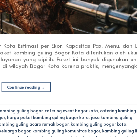
Kota Estimasi per Ekor, Kapasitas Pax, Menu, dan L
aket kambing guling Bogor Kota ditentukan oleh uku
layanan yang dipilih. Paket ini banyak digunakan un
s di wilayah Bogor Kota karena praktis, mengenyangk
Continue reading
→
kambing guling bogor
,
catering event bogor kota
,
catering kambing
gor
,
harga paket kambing guling bogor kota
,
jasa kambing guling
ambing guling acara rumah bogor
,
kambing guling bogor kota
,
keluarga bogor
,
kambing guling komunitas bogor
,
kambing guling l