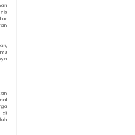
nan
nis
tar
van
an,
amu
nya
kan
nal
rga
 di
dah