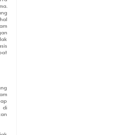
ma.
ang
hal
lam
gan
dak
sis
pat
ung
lam
tap
 di
kan
jak