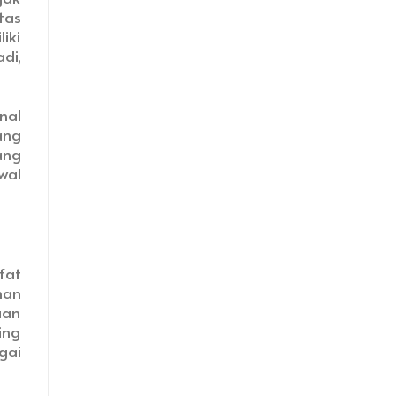
tas
iki
di,
nal
ang
ang
wal
fat
nan
aan
ing
gai