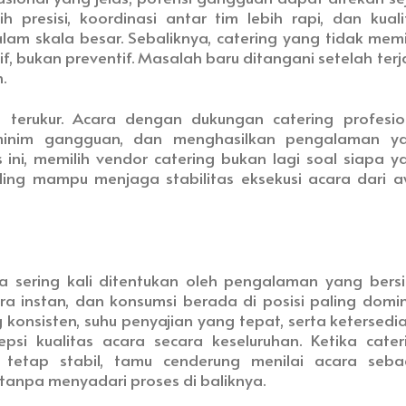
 presisi, koordinasi antar tim lebih rapi, dan kuali
m skala besar. Sebaliknya, catering yang tidak memil
, bukan preventif. Masalah baru ditangani setelah terja
.
n terukur. Acara dengan dukungan catering profesio
, minim gangguan, dan menghasilkan pengalaman y
ini, memilih vendor catering bukan lagi soal siapa y
ling mampu menjaga stabilitas eksekusi acara dari a
sering kali ditentukan oleh pengalaman yang bersi
a instan, dan konsumsi berada di posisi paling domi
konsisten, suhu penyajian yang tepat, serta ketersedi
si kualitas acara secara keseluruhan. Ketika cater
 tetap stabil, tamu cenderung menilai acara seba
 tanpa menyadari proses di baliknya.