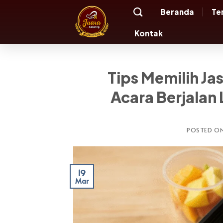
Skip
Beranda
Te
to
content
Kontak
Tips Memilih Ja
Acara Berjalan
POSTED O
19
Mar