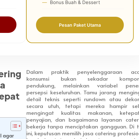
Bonus Buah & Dessert
Pesan Paket Utama
Dalam praktik penyelenggaraan aca
ering
konsumsi bukan sekadar kompon
ra
pendukung, melainkan variabel pene
persepsi keseluruhan. Tamu jarang mengin
Tepat
detail teknis seperti rundown atau dekor
secara utuh, tetapi mereka hampir sel
mengingat kualitas makanan, ketepa
penyajian, dan bagaimana layanan cater
bekerja tanpa menciptakan gangguan. Di ti
ini, keputusan memilih jasa catering profesio
l agar