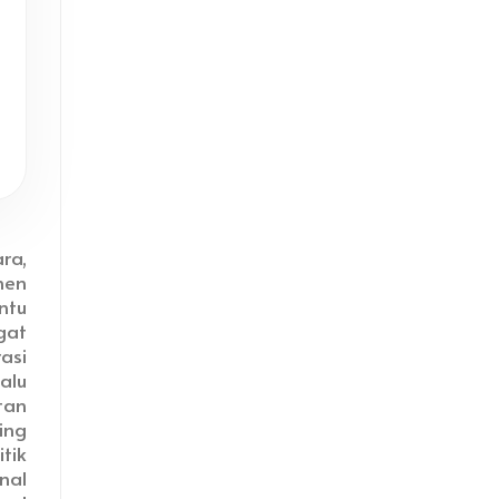
ra,
en
ntu
gat
asi
alu
tan
ing
tik
nal