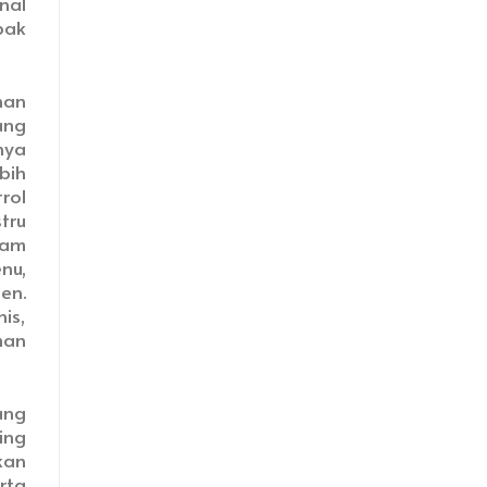
nal
pak
han
ang
nya
bih
rol
tru
lam
nu,
en.
is,
man
ang
ing
an
rta