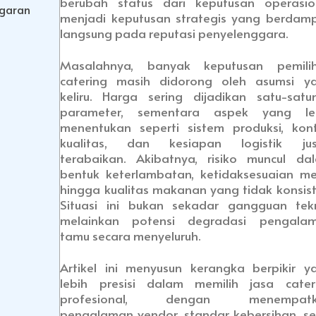
berubah status dari keputusan operasio
ggaran
menjadi keputusan strategis yang berdam
langsung pada reputasi penyelenggara.
Masalahnya, banyak keputusan pemili
catering masih didorong oleh asumsi y
keliru. Harga sering dijadikan satu-satu
parameter, sementara aspek yang le
menentukan seperti sistem produksi, kont
kualitas, dan kesiapan logistik jus
terabaikan. Akibatnya, risiko muncul da
bentuk keterlambatan, ketidaksesuaian me
hingga kualitas makanan yang tidak konsist
Situasi ini bukan sekadar gangguan tekn
melainkan potensi degradasi pengala
tamu secara menyeluruh.
Artikel ini menyusun kerangka berpikir y
lebih presisi dalam memilih jasa cater
profesional, dengan menempatk
pengalaman vendor, standar kebersihan, se