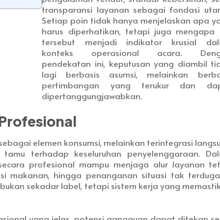
transparansi layanan sebagai fondasi uta
Setiap poin tidak hanya menjelaskan apa y
harus diperhatikan, tetapi juga mengapa 
tersebut menjadi indikator krusial da
konteks operasional acara. Den
pendekatan ini, keputusan yang diambil ti
lagi berbasis asumsi, melainkan berba
pertimbangan yang terukur dan da
dipertanggungjawabkan.
Profesional
ri sebagai elemen konsumsi, melainkan terintegrasi langs
 tamu terhadap keseluruhan penyelenggaraan. Da
a secara profesional mampu menjaga alur layanan te
ibusi makanan, hingga penanganan situasi tak terduga
me bukan sekadar label, tetapi sistem kerja yang memasti
asional yang jelas, potensi gangguan dapat ditekan se