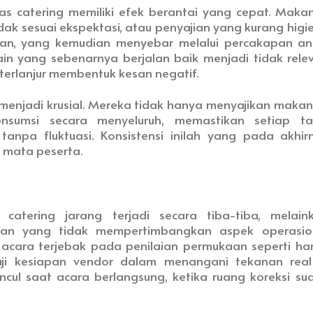
itas catering memiliki efek berantai yang cepat. Maka
ak sesuai ekspektasi, atau penyajian yang kurang higie
an, yang kemudian menyebar melalui percakapan an
in yang sebenarnya berjalan baik menjadi tidak rele
erlanjur membentuk kesan negatif.
l menjadi krusial. Mereka tidak hanya menyajikan makan
nsumsi secara menyeluruh, memastikan setiap t
npa fluktuasi. Konsistensi inilah yang pada akhir
i mata peserta.
catering jarang terjadi secara tiba-tiba, melain
san yang tidak mempertimbangkan aspek operasio
 acara terjebak pada penilaian permukaan seperti ha
ji kesiapan vendor dalam menangani tekanan real
ncul saat acara berlangsung, ketika ruang koreksi su