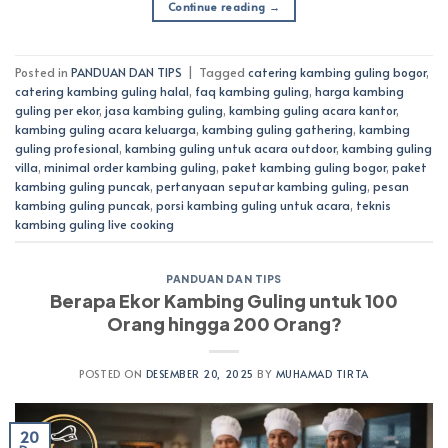
Continue reading
→
Posted in
PANDUAN DAN TIPS
|
Tagged
catering kambing guling bogor
,
catering kambing guling halal
,
faq kambing guling
,
harga kambing
guling per ekor
,
jasa kambing guling
,
kambing guling acara kantor
,
kambing guling acara keluarga
,
kambing guling gathering
,
kambing
guling profesional
,
kambing guling untuk acara outdoor
,
kambing guling
villa
,
minimal order kambing guling
,
paket kambing guling bogor
,
paket
kambing guling puncak
,
pertanyaan seputar kambing guling
,
pesan
kambing guling puncak
,
porsi kambing guling untuk acara
,
teknis
kambing guling live cooking
PANDUAN DAN TIPS
Berapa Ekor Kambing Guling untuk 100
Orang hingga 200 Orang?
POSTED ON
DESEMBER 20, 2025
BY
MUHAMAD TIRTA
20