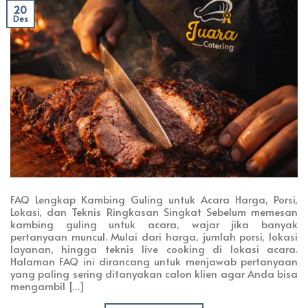
20
Des
FAQ Lengkap Kambing Guling untuk Acara Harga, Porsi,
Lokasi, dan Teknis Ringkasan Singkat Sebelum memesan
kambing guling untuk acara, wajar jika banyak
pertanyaan muncul. Mulai dari harga, jumlah porsi, lokasi
layanan, hingga teknis live cooking di lokasi acara.
Halaman FAQ ini dirancang untuk menjawab pertanyaan
yang paling sering ditanyakan calon klien agar Anda bisa
mengambil […]