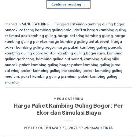
Continue reading
→
Posted in
MENU CATERING
|
Tagged
catering kambing guling bogor
puncak
,
catering kambing guling halal
,
daftar harga kambing guling
,
estimasi pax kambing guling
,
harga catering kambing guling
,
harga
kambing guling per ekor
,
harga kambing guling untuk event
,
harga
paket kambing guling bogor
,
harga paket kambing guling puncak
,
kambing guling acara kantor
,
kambing guling bogor raya
,
kambing
guling gathering
,
kambing guling outbound
,
kambing guling villa
puncak
,
paket kambing guling bogor
,
paket kambing guling juara
catering
,
paket kambing guling live cooking
,
paket kambing guling
medium
,
paket kambing guling premium
,
paket kambing guling
standar
MENU CATERING
Harga Paket Kambing Guling Bogor: Per
Ekor dan Simulasi Biaya
POSTED ON
DESEMBER 20, 2025
BY
MUHAMAD TIRTA