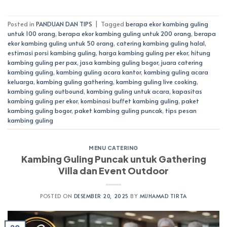
Posted in
PANDUAN DAN TIPS
|
Tagged
berapa ekor kambing guling
untuk 100 orang
,
berapa ekor kambing guling untuk 200 orang
,
berapa
ekor kambing guling untuk 50 orang
,
catering kambing guling halal
,
estimasi porsi kambing guling
,
harga kambing guling per ekor
,
hitung
kambing guling per pax
,
jasa kambing guling bogor
,
juara catering
kambing guling
,
kambing guling acara kantor
,
kambing guling acara
keluarga
,
kambing guling gathering
,
kambing guling live cooking
,
kambing guling outbound
,
kambing guling untuk acara
,
kapasitas
kambing guling per ekor
,
kombinasi buffet kambing guling
,
paket
kambing guling bogor
,
paket kambing guling puncak
,
tips pesan
kambing guling
MENU CATERING
Kambing Guling Puncak untuk Gathering
Villa dan Event Outdoor
POSTED ON
DESEMBER 20, 2025
BY
MUHAMAD TIRTA