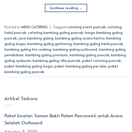
Continue reading
→
Posted in
MENU CATERING
|
Tagged
catering event puncak
,
catering
halal puncak
,
catering kambing guling puncak
,
harga kambing guling
puncak
,
jasa kambing guling
,
kambing guling acara kantor
,
kambing
guling bogor
,
kambing guling gathering
,
kambing guling halal puncak
,
kambing guling live cooking
,
kambing guling outbound
,
kambing guling
pernikahan
,
kambing guling premium
,
kambing guling puncak
,
kambing
guling syukuran
,
kambing guling villa puncak
,
paket catering puncak
,
paket kambing guling bogor
,
paket kambing guling per ekor
,
paket
kambing guling puncak
Artikel Terbaru
Paket Liwetan Taman Bukit Palem Pancawati untuk Acara
Setelah Outbound
Agustus 5, 2026