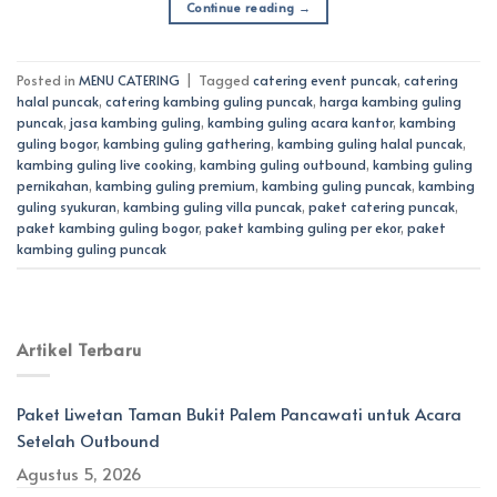
Continue reading
→
Posted in
MENU CATERING
|
Tagged
catering event puncak
,
catering
halal puncak
,
catering kambing guling puncak
,
harga kambing guling
puncak
,
jasa kambing guling
,
kambing guling acara kantor
,
kambing
guling bogor
,
kambing guling gathering
,
kambing guling halal puncak
,
kambing guling live cooking
,
kambing guling outbound
,
kambing guling
pernikahan
,
kambing guling premium
,
kambing guling puncak
,
kambing
guling syukuran
,
kambing guling villa puncak
,
paket catering puncak
,
paket kambing guling bogor
,
paket kambing guling per ekor
,
paket
kambing guling puncak
Artikel Terbaru
Paket Liwetan Taman Bukit Palem Pancawati untuk Acara
Setelah Outbound
Agustus 5, 2026