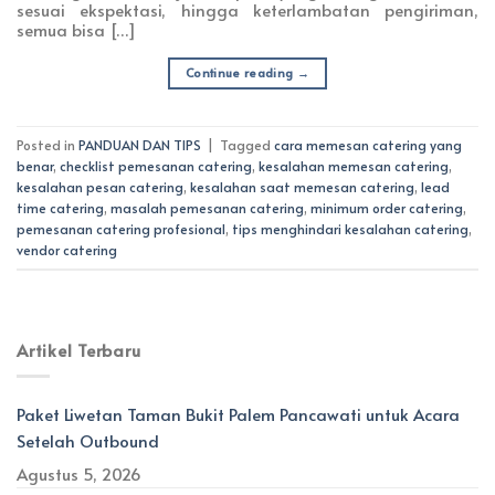
sesuai ekspektasi, hingga keterlambatan pengiriman,
semua bisa […]
Continue reading
→
Posted in
PANDUAN DAN TIPS
|
Tagged
cara memesan catering yang
benar
,
checklist pemesanan catering
,
kesalahan memesan catering
,
kesalahan pesan catering
,
kesalahan saat memesan catering
,
lead
time catering
,
masalah pemesanan catering
,
minimum order catering
,
pemesanan catering profesional
,
tips menghindari kesalahan catering
,
vendor catering
Artikel Terbaru
Paket Liwetan Taman Bukit Palem Pancawati untuk Acara
Setelah Outbound
Agustus 5, 2026